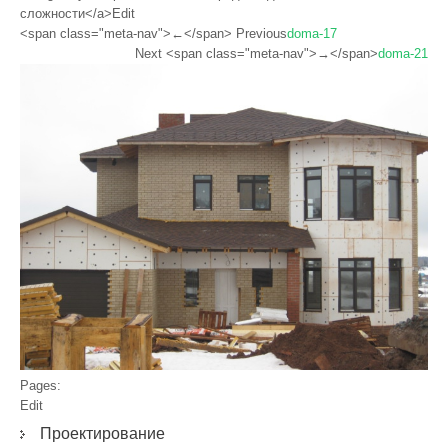
сложности</a>Edit
<span class="meta-nav">←</span> Previous
doma-17
Next <span class="meta-nav">→</span>
doma-21
Pages:
Edit
Проектирование