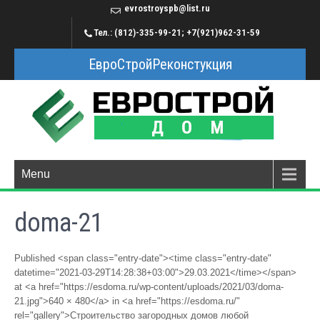
evrostroyspb@list.ru
Тел.: (812)-335-99-21; +7(921)962-31-59
ЕвроСтройРеконстукция
Menu
doma-21
Published <span class="entry-date"><time class="entry-date"
datetime="2021-03-29T14:28:38+03:00">29.03.2021</time></span>
at <a href="https://esdoma.ru/wp-content/uploads/2021/03/doma-
21.jpg">640 × 480</a> in <a href="https://esdoma.ru/"
rel="gallery">Строительство загородных домов любой