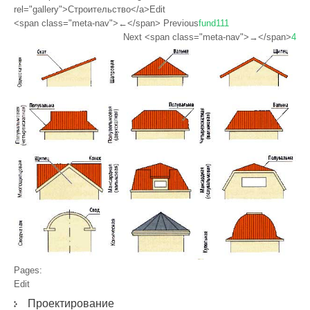
rel="gallery">Строительство</a>Edit
<span class="meta-nav">←</span> Previous
fund111
Next <span class="meta-nav">→</span>
4
Pages:
Edit
Проектирование