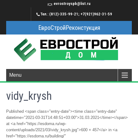
evrostroyspb@list.ru
Тел.: (812)-335-99-21; +7(921)962-31-59
ЕвроСтройРеконстукция
Menu
vidy_krysh
Published <span class="entry-date"><time class="entry-date"
datetime="2021-03-31T14:48:51+03:00">31.03.2021</time></span>
at <a href="https://esdoma.ru/wp-
content/uploads/2021/03/vidy_krysh.jpg">600 × 457</a> in <a
href="https://esdoma.ru/building/"